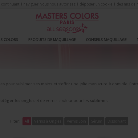
 En continuant à naviguer, vous nous autorisez à déposer un cookie à des fins d
RS COLORS
PRODUITS DE MAQUILLAGE
CONSEILS MAQUILLAGE
 pour sublimer ses mains et s’offrir une jolie manucure à domicile. Entre 
rotéger les ongles
et de vernis couleur pour les
sublimer
.
Filter:
All
Vernis à Ongles
Vernis Soin
Sérum
Dissolvant