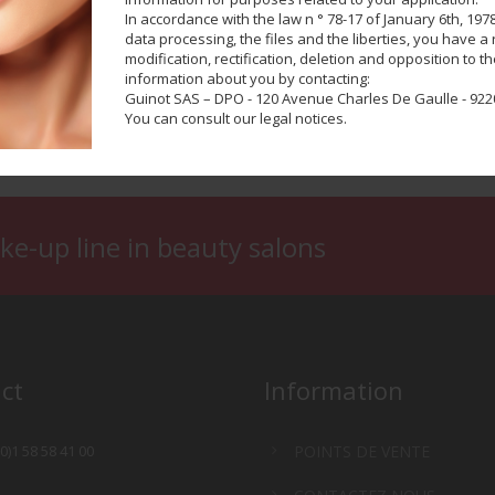
In accordance with the law n ° 78-17 of January 6th, 1978
TOP COAT
MASTERS NAILS GOLDEN FALL
data processing, the files and the liberties, you have a r
modification, rectification, deletion and opposition to t
information about you by contacting:
Guinot SAS – DPO - 120 Avenue Charles De Gaulle - 9220
You can consult our legal notices.
ke-up line in beauty salons
ct
Information
(0)1 58 58 41 00
POINTS DE VENTE