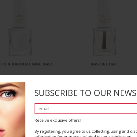
H & RADIANT NAIL BASE
BASE & COAT
SUBSCRIBE TO OUR NEWS
Receive exclusive offers!
By registering, you agree to us collecting, using and di
information for purposes related to your application.