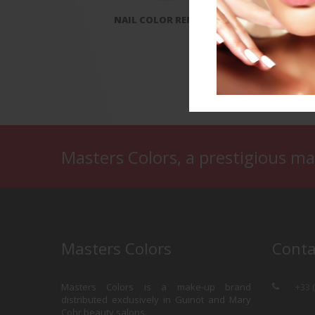
NAIL COLOR REMOVER
Masters Colors, a prestigious ma
Masters Colors
Conta
Masters Colors is a make-up brand
+33 
distributed exclusively in Guinot and Mary
Cohr beauty salons.