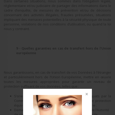
Dans certaines situations, nous sommes dans l’obligation légale,
règlementaire et/ou judiciaire de partager des informations dans le
cadre d’enquête, de mesures de prévention et/ou de décisions
concernant des activités illégales, fraudes présumées, situations
impliquant des menaces potentielles à la sécurité physique de toute
personne, violations de nos conditions d’utilisation, ou quand la loi
nous y contraint.
9 - Quelles garanties en cas de transfert hors de l’Union
européenne
Nous garantissons, en cas de transfert de vos Données à l’étranger
et particulièrement hors de l’Union Européenne, mettre en œuvre
toutes les mesures appropriées pour garantir un niveau de
protection suffisant de vos données, telles que :
S’orienter vers les pays reconnus comme adéquats par la
Commission européenne, c’est-à-dire offrant une protection
équivalente à celle garantie par l’Union européenne ;
Demander les autorisations nécessaires auprès de l’Autorité
de contrôle (par exemple la Commission Nationale de