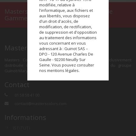
modifiée, relative à
Masters Colors, le Maquillage Haut de
l'informatique, aux fichiers et
aux libertés, vous disposez
Gamme en Institut de Beauté
d'un droit d'accès, de
modification, de rectification,
de suppression et d'opposition
au traitement des informations
vous concernant en vous
Masters Colors
adressant à : Guinot SAS –
DPO - 120 Avenue Charles De
Gaulle - 92200 Neuilly Sur
Masters Colors est une marque de maquillage exclusivement
Seine. Vous pouvez consulter
distribuée dans le réseau des Instituts de Beauté du groupe
nos mentions légales.
Guinot/Mary Cohr.
Contact
01 58 58 41 00
contact@masterscolors.com
Informations
ISTITUTI