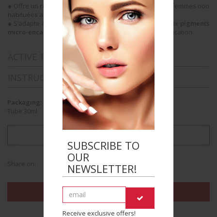
● Offre un
résultat naturel
« effet peau nue » pour les femmes non
habituées aux fonds de teint.
● S’adapte au mieux à la carnation de la peau, grâce aux
pigments
micro-encapsulés
qui libèrent leur couleur lors de l’application.
ACTIVE TREATMENT INGREDIENTS
INSTRUCTIONS FOR USE
Packaging:
Tube 30ml
SEE TIPS FROM YOUR BEAUTY THERAPIST
SUBSCRIBE TO
OUR
Share on:
NEWSLETTER!
FIND THE BEAUTY SALON NEAREST YOU
Receive exclusive offers!