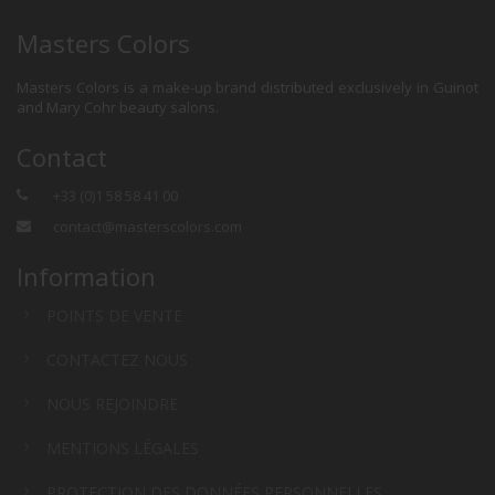
Masters Colors
Masters Colors is a make-up brand distributed exclusively in Guinot
and Mary Cohr beauty salons.
Contact
+33 (0)1 58 58 41 00
contact@masterscolors.com
Information
POINTS DE VENTE
CONTACTEZ NOUS
NOUS REJOINDRE
MENTIONS LÉGALES
PROTECTION DES DONNÉES PERSONNELLES