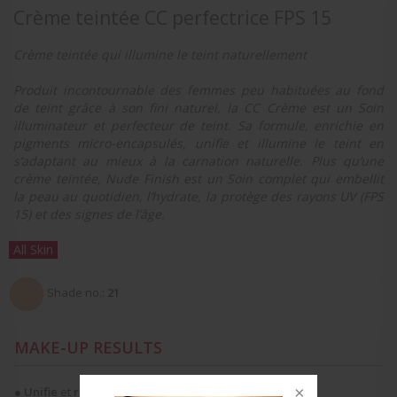
Crème teintée CC perfectrice FPS 15
Crème teintée qui illumine le teint naturellement
Produit incontournable des femmes peu habituées au fond
de teint grâce à son fini naturel, la CC Crème est un Soin
illuminateur et perfecteur de teint. Sa formule, enrichie en
pigments micro-encapsulés, unifie et illumine le teint en
s’adaptant au mieux à la carnation naturelle. Plus qu’une
crème teintée, Nude Finish est un Soin complet qui embellit
la peau au quotidien, l’hydrate, la protège des rayons UV (FPS
15) et des signes de l’âge.
All Skin
Shade no.:
21
MAKE-UP RESULTS
●
Unifie
et
ravive l’éclat
du teint.