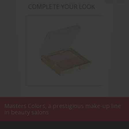
COMPLETE YOUR LOOK
Masters Colors, a prestigious make-up line
in beauty salons
ch
Compact All Seasons
Bro