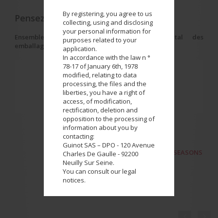
By registering, you agree to us
Pensez au tri !
collecting, using and disclosing
your personal information for
Ensemble, réduisons l'impact environnemental des
purposes related to your
emballages.
application.
In accordance with the law n °
78-17 of January 6th, 1978
modified, relating to data
processing, the files and the
liberties, you have a right of
access, of modification,
rectification, deletion and
opposition to the processing of
information about you by
contacting:
Guinot SAS – DPO - 120 Avenue
NEXT PRODUCT
AIR POWDER ALL SEASONS
Charles De Gaulle - 92200
Neuilly Sur Seine.
You can consult our legal
notices.

