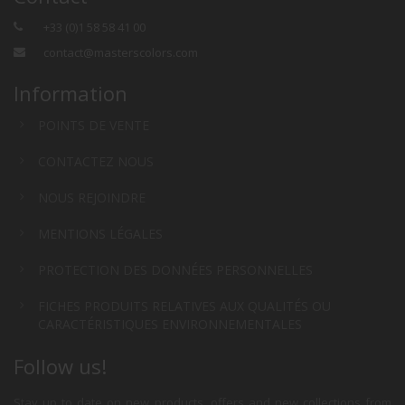
+33 (0)1 58 58 41 00
contact@masterscolors.com
Information
POINTS DE VENTE
CONTACTEZ NOUS
NOUS REJOINDRE
MENTIONS LÉGALES
PROTECTION DES DONNÉES PERSONNELLES
FICHES PRODUITS RELATIVES AUX QUALITÉS OU
CARACTÉRISTIQUES ENVIRONNEMENTALES
Follow us!
Stay up to date on new products, offers and new collections from