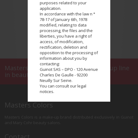
purposes related to your
application.
In accordance with the law n °
78-17 of January 6th, 1978
modified, relating to data
processing, the files and the
liberties, you have a right of
access, of modification,
rectification, deletion and
opposition to the processing of
information about you by
contacting:
Masters Colors, a prestigious make-up line
Guinot SAS – DPO - 120 Avenue
in beauty salons
Charles De Gaulle - 92200
Neuilly Sur Seine.
You can consult our legal
notices.
Masters Colors
Masters Colors is a make-up brand distributed exclusively in Guinot
and Mary Cohr beauty salons.
Contact