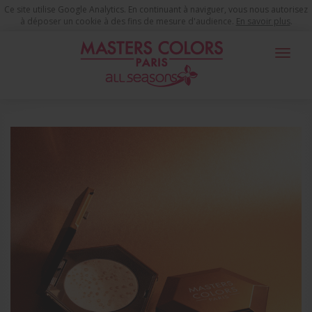
Ce site utilise Google Analytics. En continuant à naviguer, vous nous autorisez
à déposer un cookie à des fins de mesure d'audience.
En savoir plus
.
Toggle
navigat
You are here
Produits de Maquillage
Teint Jeunesse
Poudres
POUDRE ILLUMINATRICE