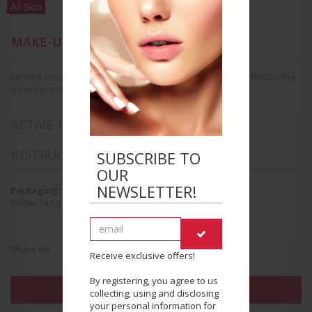
All Skin
MAKE-UP RESULTS
Le teint est sublimé par de subtils reflets irisés pour un effet bonne
mine instantané.
ACTIVE TREATMENT INGREDIENTS
INSTRUCTIONS FOR USE
SUBSCRIBE TO
OUR
NEWSLETTER!
Packaging:
Boîtier
:
4
,5g
Share on:
Receive exclusive offers!
By registering, you agree to us
FIND THE BEAUTY SALON NEAREST YOU
collecting, using and disclosing
your personal information for