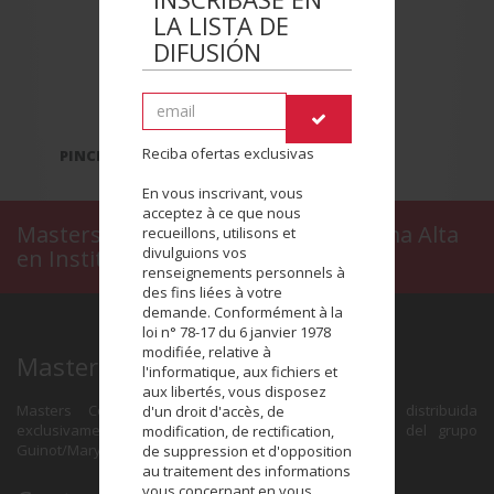
LA LISTA DE
DIFUSIÓN
Reciba ofertas exclusivas
PINCEL PARA LABIOS
En vous inscrivant, vous
acceptez à ce que nous
Masters Colors, el maquillaje de Gama Alta
recueillons, utilisons et
divulguions vos
en Instituto de Belleza
renseignements personnels à
des fins liées à votre
demande. Conformément à la
loi n° 78-17 du 6 janvier 1978
modifiée, relative à
Masters Colors
l'informatique, aux fichiers et
aux libertés, vous disposez
Masters Colors es una marca de maquillaje distribuida
d'un droit d'accès, de
exclusivamente en la red de Institutos de Belleza del grupo
modification, de rectification,
Guinot/Mary Cohr.
de suppression et d'opposition
au traitement des informations
vous concernant en vous