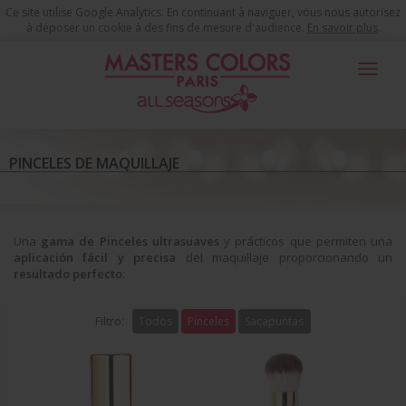
Ce site utilise Google Analytics. En continuant à naviguer, vous nous autorisez
à déposer un cookie à des fins de mesure d'audience.
En savoir plus
.
Toggle
navigat
Productos de Maquillaje
Pinceles de Maquillaje
Pinceles
PINCELES DE MAQUILLAJE
Una
gama de Pinceles ultrasuaves
y prácticos que permiten una
aplicación fácil y precisa
del maquillaje proporcionando un
resultado perfecto
.
Filtro:
Todos
Pinceles
Sacapuntas