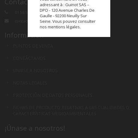
Contacto
adressant à : Guinot SAS –
DPO - 120 Avenue Charles De
01 58 58 41 00
Gaulle - 92200 Neuilly Sur
contact@masterscolors.com
Seine. Vous pouvez consulter
nos mentions légales.
Información
PUNTOS DE VENTA
CONTÁCTANOS
UNIRSE A NOSOTROS
NOTAS LEGALES
PROTECCIÓN DE DATOS PERSONALES
FICHAS DE PRODUCTO RELATIVAS A LAS CUALIDADES O
CARACTERÍSTICAS MEDIOAMBIENTALES
¡Únase a nosotros!