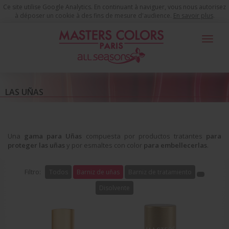
Ce site utilise Google Analytics. En continuant à naviguer, vous nous autorisez
à déposer un cookie à des fins de mesure d'audience.
En savoir plus
.
Toggle
navigat
Productos de Maquillaje
Las Uñas
Barniz de uñas
LAS UÑAS
Una
gama para Uñas
compuesta por productos tratantes
para
proteger las uñas
y por esmaltes con color
para embellecerlas
.
Filtro:
Todos
Barniz de uñas
Barniz de tratamiento
Disolvente