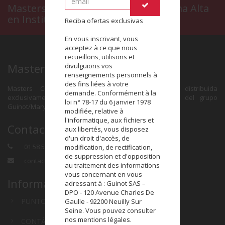
Masters Colors, el maquillaje de Gama Alta
en Instituto de Belleza
Reciba ofertas exclusivas
En vous inscrivant, vous
acceptez à ce que nous
recueillons, utilisons et
Masters Colors
divulguions vos
renseignements personnels à
des fins liées à votre
Masters Colors es una marca de maquillaje distribuida
demande. Conformément à la
exclusivamente en la red de Institutos de Belleza del grupo
loi n° 78-17 du 6 janvier 1978
Guinot/Mary Cohr.
modifiée, relative à
l'informatique, aux fichiers et
Contacto
aux libertés, vous disposez
d'un droit d'accès, de
01 58 58 41 00
modification, de rectification,
de suppression et d'opposition
contact@masterscolors.com
au traitement des informations
vous concernant en vous
Información
adressant à : Guinot SAS –
DPO - 120 Avenue Charles De
PUNTOS DE VENTA
Gaulle - 92200 Neuilly Sur
Seine. Vous pouvez consulter
nos mentions légales.
CONTÁCTANOS