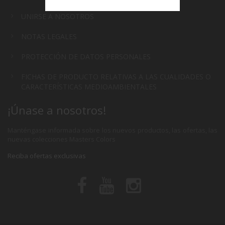
UNIRSE A NOSOTROS
NOTAS LEGALES
PROTECCIÓN DE DATOS PERSONALES
FICHAS DE PRODUCTO RELATIVAS A LAS CUALIDADES O
CARACTERÍSTICAS MEDIOAMBIENTALES
¡Únase a nosotros!
Manténgase informada sobre los nuevos productos, las ofertas, las
nuevas colecciones Masters Colors
Reciba ofertas exclusivas