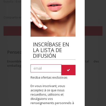
Botella : 8 ml
Comparta en:
ENCONTRAR EL INSTITUTO MÁS CERCANO
INSCRÍBASE EN
LA LISTA DE
Pensez au tri !
DIFUSIÓN
Ensemble, réduisons l'impact environnemental des
emballages
.
Reciba ofertas exclusivas
En vous inscrivant, vous
acceptez à ce que nous
recueillons, utilisons et
divulguions vos
renseignements personnels à