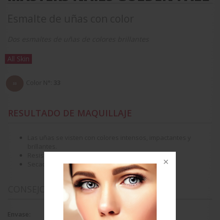
Esmalte de uñas con color
Dos
esmaltes
de
uñas
de colores brillantes
All Skin
Color N°:
33
RESULTADO DE MAQUILLAJE
Las uñas se visten con colores intensos, impactantes y
brillantes.
Resiste a los golpes, al desgaste y a las estrías.
Secado
exprés
.
CONSEJOS DE APLICACIÓN
Envase: