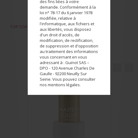
des fins liées à votre
demande. Conformément à la
loi n° 78-17 du 6 janvier 1978
modifiée, relative à
l'informatique, aux fichiers et
TOP COAT
PRODUCTO ANTERIOR
aux libertés, vous disposez
d'un droit d'accès, de
modification, de rectification,
de suppression et d'opposition
au traitement des informations
vous concernant en vous
adressant à : Guinot SAS –


DPO - 120 Avenue Charles De
Gaulle - 92200 Neuilly Sur
COMPLETAR SU LOOK
Seine. Vous pouvez consulter
nos mentions légales.