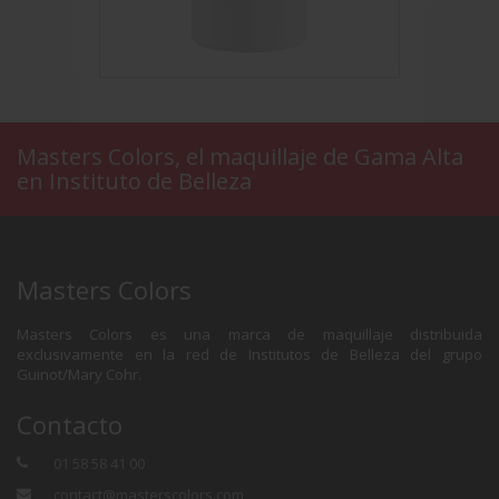
Masters Colors, el maquillaje de Gama Alta
en Instituto de Belleza
IER
TOP COAT
D
Masters Colors
Masters Colors es una marca de maquillaje distribuida
exclusivamente en la red de Institutos de Belleza del grupo
Guinot/Mary Cohr.
Contacto
01 58 58 41 00
contact@masterscolors.com