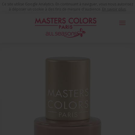
Ce site utilise Google Analytics. En continuant à naviguer, vous nous autorisez
à déposer un cookie à des fins de mesure d'audience.
En savoir plus
.
Toggle
navigat
Usted está aquí
Productos de Maquillaje
Las Uñas
Barniz de uñas
MASTERS NAILS GOLDEN FALL