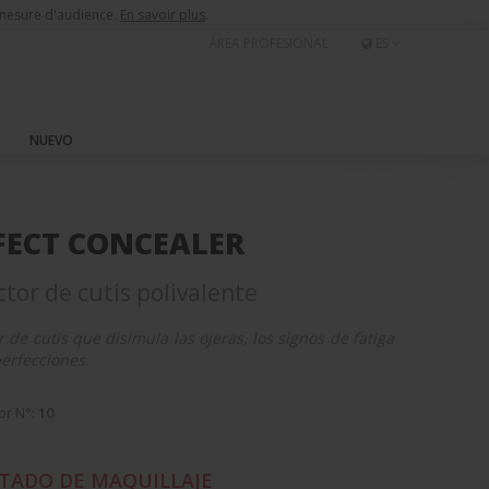
e mesure d'audience.
En savoir plus
.
ÁREA PROFESIONAL
ES
NUEVO
FECT CONCEALER
tor de cutis polivalente
r de cutis que disimula las ojeras, los signos de fatiga
perfecciones.
or N°:
10
TADO DE MAQUILLAJE