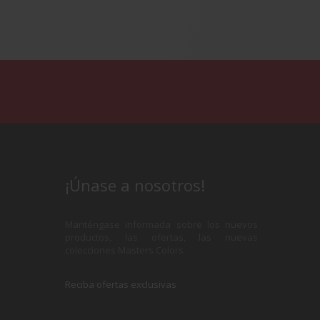
¡Únase a nosotros!
Manténgase informada sobre los nuevos
productos, las ofertas, las nuevas
colecciones Masters Colors
Reciba ofertas exclusivas