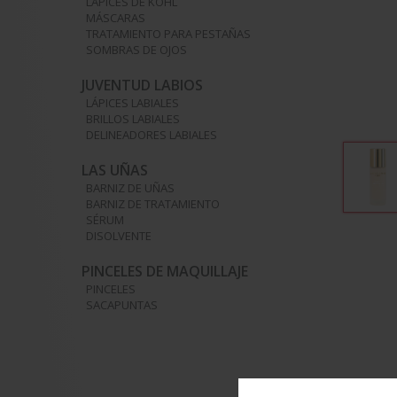
LÁPICES DE KOHL
MÁSCARAS
TRATAMIENTO PARA PESTAÑAS
SOMBRAS DE OJOS
JUVENTUD LABIOS
LÁPICES LABIALES
BRILLOS LABIALES
DELINEADORES LABIALES
LAS UÑAS
BARNIZ DE UÑAS
BARNIZ DE TRATAMIENTO
SÉRUM
DISOLVENTE
PINCELES DE MAQUILLAJE
PINCELES
SACAPUNTAS