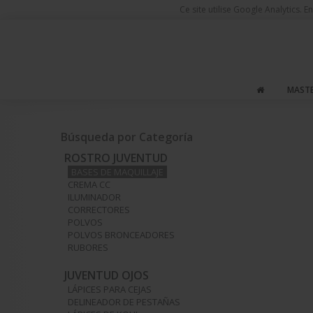
Ce site utilise Google Analytics.
MASTE
Usted está aquí
Productos de Maquillaje
Rostro Juventud
B
Búsqueda por Categoría
ROSTRO JUVENTUD
BASES DE MAQUILLAJE
CREMA CC
ILUMINADOR
CORRECTORES
POLVOS
POLVOS BRONCEADORES
RUBORES
JUVENTUD OJOS
LÁPICES PARA CEJAS
DELINEADOR DE PESTAÑAS