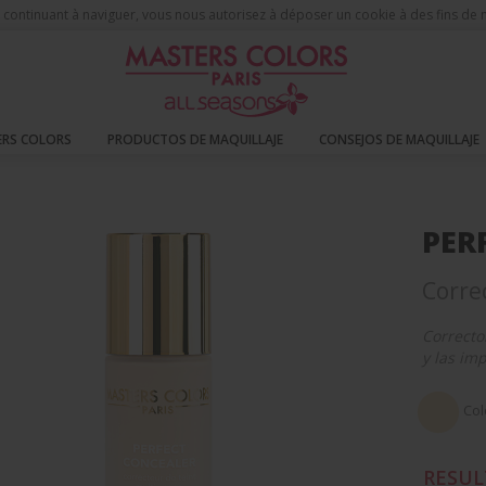
 En continuant à naviguer, vous nous autorisez à déposer un cookie à des fins d
RS COLORS
PRODUCTOS DE MAQUILLAJE
CONSEJOS DE MAQUILLAJE
ases de maquillaje
Perfect Concealer
PER
Correc
Correcto
y las im
Col
RESUL