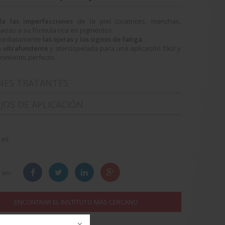
la las imperfecciones
de la piel (cicatrices, manchas,
acias a su fórmula rica en pigmentos.
inmediatamente
las ojeras
y
los signos de fatiga
.
 ultrafundente
y aterciopelada para una aplicación fácil y
nimiento perfecto.
NES TRATANTES
JOS DE APLICACIÓN
 ml
 en:
ENCONTRAR EL INSTITUTO MÁS CERCANO