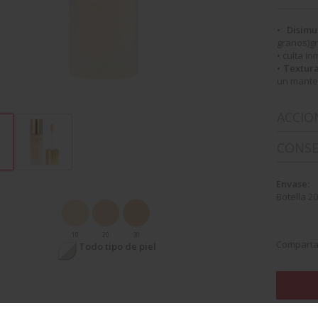
•
Disimu
granos)gr
• culta 
•
Textura
un mante
ACCIO
CONSE
Envase:
Botella 20
10
20
30
Comparta
Todo tipo de piel