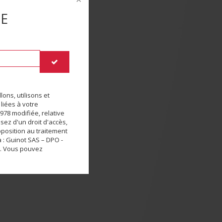
DE
ons, utilisons et
liées à votre
978 modifiée, relative
osez d'un droit d'accès,
pposition au traitement
 : Guinot SAS – DPO -
e. Vous pouvez