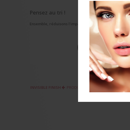
Pensez au tri !
Ensemble, réduisons l'impact environnemental des em
INVISIBLE FINISH
PRODUCTO ANTERIOR