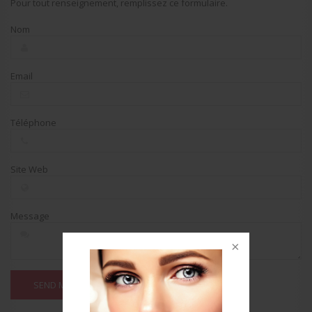
Pour tout renseignement, remplissez ce formulaire.
Nom
Email
Téléphone
Site Web
Message