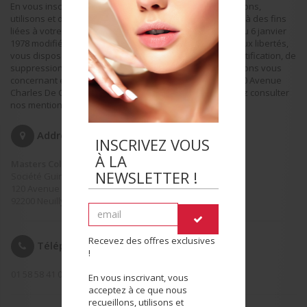
En vous inscrivant, vous acceptez à ce que nous recueillons,
utilisons et divulguions vos renseignements personnels à des fins
liées à votre demande. Conformément à la loi n° 78-17 du 6 janvier
1978 modifiée, relative à l'informatique, aux fichiers et aux libertés,
vous disposez d'un droit d'accès, de modification, de rectification, de
suppression et d'opposition au traitement des informations vous
concernant en vous adressant à : Guinot SAS – DPO - 120 Avenue
Charles De Gaulle - 92200 Neuilly Sur Seine. Vous pouvez consulter
nos mentions légales.
Addresse
INSCRIVEZ VOUS
À LA
Masters Colors
NEWSLETTER !
Société Guinot - Mary Cohr
120 Avenue Charles de Gaulle
92200 Neuilly Sur Seine
Recevez des offres exclusives
Téléphone
!
01 58 58 41 00
En vous inscrivant, vous
acceptez à ce que nous
recueillons, utilisons et