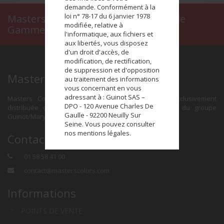
demande. Conformément à la
loi n° 78-17 du 6 janvier 1978
Masters Colors, le Maquillage Haut de
modifiée, relative à
Gamme en Institut de Beauté
l'informatique, aux fichiers et
aux libertés, vous disposez
d'un droit d'accès, de
modification, de rectification,
de suppression et d'opposition
Masters Colors
au traitement des informations
vous concernant en vous
adressant à : Guinot SAS –
Masters Colors est une marque de maquillage exclusivement
DPO - 120 Avenue Charles De
distribuée dans le réseau des Instituts de Beauté du groupe
Gaulle - 92200 Neuilly Sur
Guinot/Mary Cohr.
Seine. Vous pouvez consulter
nos mentions légales.
Contact
01 58 58 41 00
contact@masterscolors.com
Informations
POINTS DE VENTE