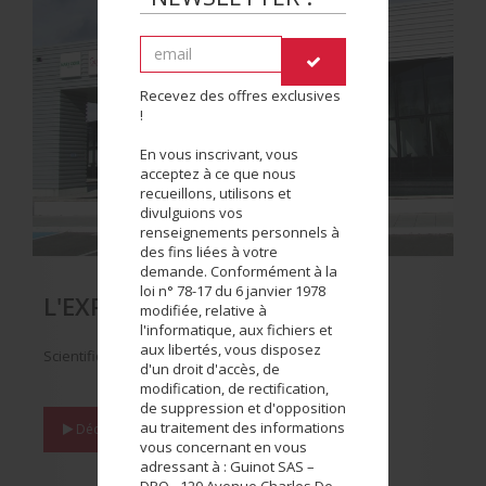
Recevez des offres exclusives
!
En vous inscrivant, vous
acceptez à ce que nous
recueillons, utilisons et
divulguions vos
renseignements personnels à
des fins liées à votre
demande. Conformément à la
loi n° 78-17 du 6 janvier 1978
L'EXPERTISE PRODUIT
modifiée, relative à
l'informatique, aux fichiers et
aux libertés, vous disposez
Scientifique et Industrielle
d'un droit d'accès, de
modification, de rectification,
de suppression et d'opposition
au traitement des informations
Découvrir :
L'EXPERTISE PRODUIT
vous concernant en vous
adressant à : Guinot SAS –
DPO - 120 Avenue Charles De