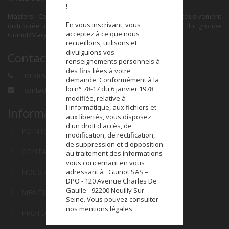
!
Masters Colors est une marque de maquillage exclusivement
En vous inscrivant, vous
distribuée dans le réseau des Instituts de Beauté du groupe
acceptez à ce que nous
Guinot/Mary Cohr.
recueillons, utilisons et
divulguions vos
Contact
renseignements personnels à
des fins liées à votre
01 58 58 41 00
demande. Conformément à la
loi n° 78-17 du 6 janvier 1978
contact@masterscolors.com
modifiée, relative à
l'informatique, aux fichiers et
Informations
aux libertés, vous disposez
d'un droit d'accès, de
POINTS DE VENTE
modification, de rectification,
de suppression et d'opposition
CONTACTEZ NOUS
au traitement des informations
vous concernant en vous
adressant à : Guinot SAS –
NOUS REJOINDRE
DPO - 120 Avenue Charles De
Gaulle - 92200 Neuilly Sur
MENTIONS LÉGALES
Seine. Vous pouvez consulter
nos mentions légales.
PROTECTION DES DONNÉES PERSONNELLES