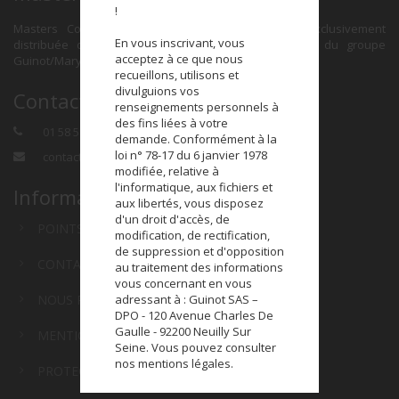
!
Masters Colors est une marque de maquillage exclusivement
En vous inscrivant, vous
distribuée dans le réseau des Instituts de Beauté du groupe
acceptez à ce que nous
Guinot/Mary Cohr.
recueillons, utilisons et
divulguions vos
Contact
renseignements personnels à
des fins liées à votre
01 58 58 41 00
demande. Conformément à la
loi n° 78-17 du 6 janvier 1978
contact@masterscolors.com
modifiée, relative à
l'informatique, aux fichiers et
Informations
aux libertés, vous disposez
d'un droit d'accès, de
POINTS DE VENTE
modification, de rectification,
de suppression et d'opposition
CONTACTEZ NOUS
au traitement des informations
vous concernant en vous
adressant à : Guinot SAS –
NOUS REJOINDRE
DPO - 120 Avenue Charles De
Gaulle - 92200 Neuilly Sur
MENTIONS LÉGALES
Seine. Vous pouvez consulter
nos mentions légales.
PROTECTION DES DONNÉES PERSONNELLES